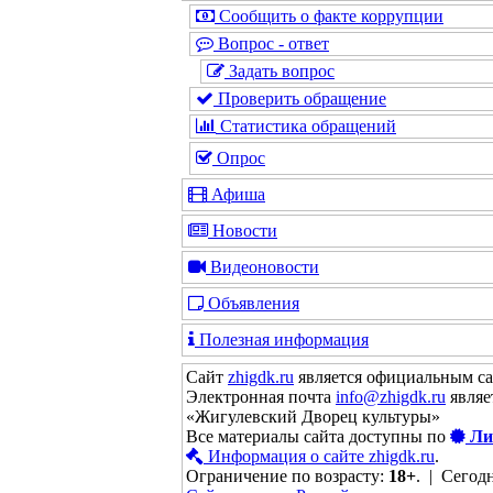
Сообщить о факте коррупции
Вопрос - ответ
Задать вопрос
Проверить обращение
Статистика обращений
Опрос
Афиша
Новости
Видеоновости
Объявления
Полезная информация
Сайт
zhigdk.ru
является официальным с
Электронная почта
info@zhigdk.ru
являе
«Жигулевский Дворец культуры»
Все материалы сайта доступны по
Ли
Информация о сайте zhigdk.ru
.
Ограничение по возрасту:
18+
. | Сегодн