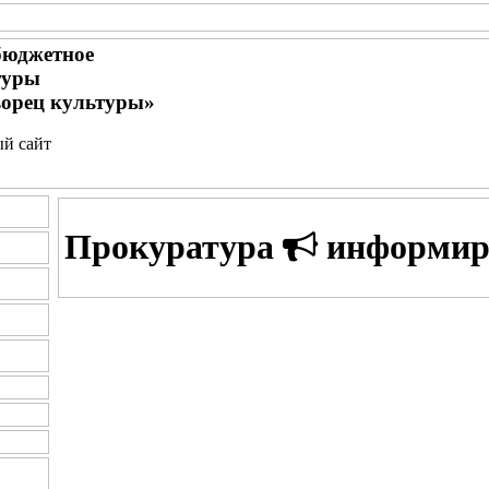
бюджетное
туры
орец культуры»
ый сайт
Прокуратура
информир