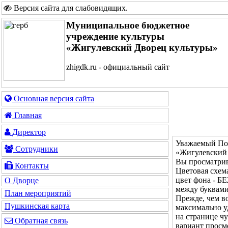
Версия сайта для слабовидящих
.
Муниципальное бюджетное
учреждение культуры
«Жигулевский Дворец культуры»
zhigdk.ru - официальный сайт
Основная версия сайта
Главная
Директор
Уважаемый Пос
Сотрудники
«Жигулевский 
Вы просматрив
Контакты
Цветовая с
цвет фона - 
О Дворце
между буквам
План мероприятий
Прежде, чем во
Пушкинская карта
максимально у
на странице ч
Обратная связь
вариант просм