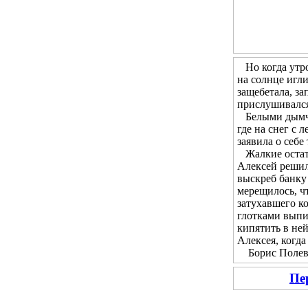
Но когда утром
на солнце игл
защебетала, за
прислушивался 
Белыми дымчат
где на снег с 
заявила о себе
Жалкие остатк
Алексей решил 
выскреб банку 
мерещилось, чт
затухавшего ко
глотками выпи
кипятить в не
Алексея, когда
Борис Полевой
Пе