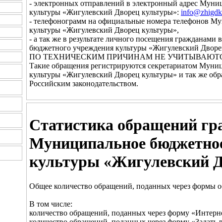
- электронных отправлений в электронный адрес Мун
культуры «Жигулевский Дворец культуры»:
info@zhigdk
- телефонограмм на официальные номера телефонов М
культуры «Жигулевский Дворец культуры»,
- а так же в результате личного посещения гражданам
бюджетного учреждения культуры «Жигулевский Дворе
ПО ТЕХНИЧЕСКИМ ПРИЧИНАМ НЕ УЧИТЫВАЮТС
Такие обращения регистрируются секретариатом Муни
культуры «Жигулевский Дворец культуры» и так же обр
Российским законодательством.
Статистика обращений гр
Муниципальное бюджетное
культуры «Жигулевский Д
Общее количество обращений, поданных через формы об
В том числе:
количество обращений, поданных через форму «Интернет
количество обращений, поданных через форму «Задать во