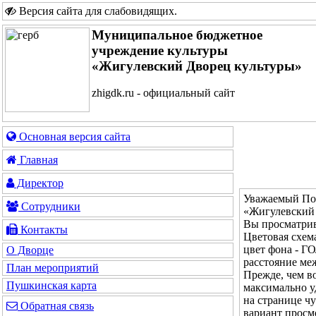
Версия сайта для слабовидящих
.
Муниципальное бюджетное
учреждение культуры
«Жигулевский Дворец культуры»
zhigdk.ru - официальный сайт
Основная версия сайта
Главная
Директор
Уважаемый Пос
Сотрудники
«Жигулевский 
Вы просматрив
Контакты
Цветовая с
цвет фона - 
О Дворце
расстояние м
План мероприятий
Прежде, чем во
Пушкинская карта
максимально у
на странице ч
Обратная связь
вариант просм