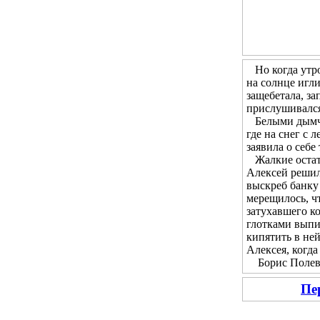
Но когда утром
на солнце игл
защебетала, за
прислушивался 
Белыми дымчат
где на снег с 
заявила о себе
Жалкие остатк
Алексей решил 
выскреб банку 
мерещилось, чт
затухавшего ко
глотками выпи
кипятить в не
Алексея, когда
Борис Полевой
Пе