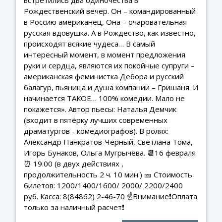
встретились два одиночества в
Рождественский вечер. Он – командированный
в Россию американец, Она – очаровательная
русская вдовушка. А в Рождество, как известно,
происходят всякие чудеса… В самый
интересный момент, в момент предложения
руки и сердца, являются их покойные супруги –
американская феминистка Дебора и русский
балагур, пьяница и душа компании – Гришаня. И
начинается ТАКОЕ… 100% комедии. Мало не
покажется». Автор пьесы: Наталья Демчик
(входит в пятёрку лучших современных
драматургов - комедиографов). В ролях:
Александр Панкратов-Чёрный, Светлана Тома,
Игорь Бунаков, Ольга Мугрычёва. 📆16 февраля
⏰ 19.00 (в двух действиях ,
продолжительность 2 ч. 10 мин.) 🎫 Стоимость
билетов: 1200/1400/1600/ 2000/ 2200/2400
руб. Касса: 8(84862) 2-46-70 ☝Внимание❗️Оплата
только за наличный расчет❗️