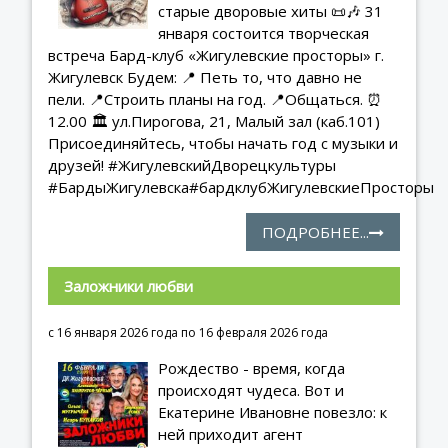
старые дворовые хиты 📜🎶 31
января состоится творческая
встреча Бард-клуб «Жигулевские просторы» г.
Жигулевск Будем: 📍 Петь то, что давно не
пели. 📍Строить планы на год. 📍Общаться. ⏰️
12.00 🏛 ул.Пирогова, 21, Малый зал (каб.101)
Присоединяйтесь, чтобы начать год с музыки и
друзей! #ЖигулевскийДворецкультуры
#БардыЖигулевска#бардклубЖигулевскиеПросторы
ПОДРОБНЕЕ...
Заложники любви
с 16 января 2026 года по 16 февраля 2026 года
Рождество - время, когда
происходят чудеса. Вот и
Екатерине Ивановне повезло: к
ней приходит агент