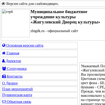
Версия сайта для слабовидящих
.
Муниципальное бюджетное
учреждение культуры
«Жигулевский Дворец культуры»
zhigdk.ru - официальный сайт
Основная версия сайта
Главная
Директор
Уважаемый Пос
Сотрудники
«Жигулевский 
Вы просматрив
Контакты
Цветовая сх
цвет фона - Б
О Дворце
буквами - СР
План мероприятий
Прежде, чем во
Пушкинская карта
максимально у
на странице ч
Обратная связь
вариант просм