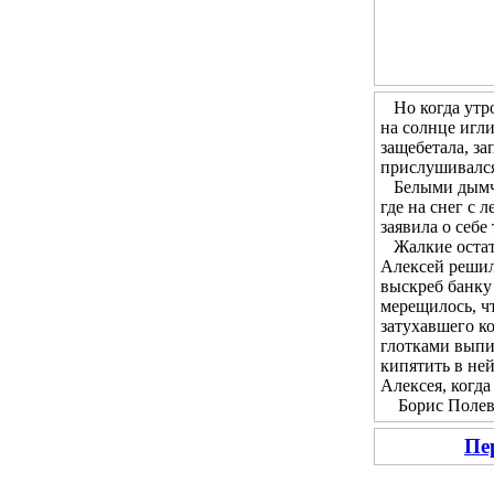
Но когда утром
на солнце игл
защебетала, за
прислушивался 
Белыми дымчат
где на снег с 
заявила о себе
Жалкие остатк
Алексей решил 
выскреб банку 
мерещилось, чт
затухавшего ко
глотками выпи
кипятить в не
Алексея, когда
Борис Полевой
Пе