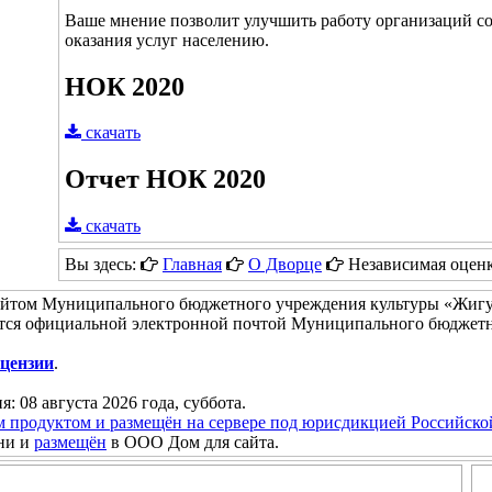
Ваше мнение позволит улучшить работу организаций с
оказания услуг населению.
НОК 2020
скачать
Отчет НОК 2020
скачать
Вы здесь:
Главная
О Дворце
Независимая оценка
айтом Муниципального бюджетного учреждения культуры «Жигу
тся официальной электронной почтой Муниципального бюджетн
цензии
.
я: 08 августа 2026 года, суббота.
м продуктом и размещён на сервере под юрисдикцией Российск
ни и
размещён
в ООО Дом для сайта.